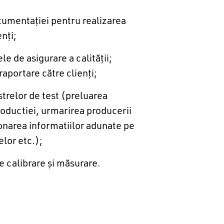
cumentaţiei pentru realizarea
nţi;
e de asigurare a calităţii;
raportare către clienţi;
strelor de test (preluarea
oductiei, urmarirea producerii
onarea informatiilor adunate pe
lor etc.);
de calibrare şi măsurare.