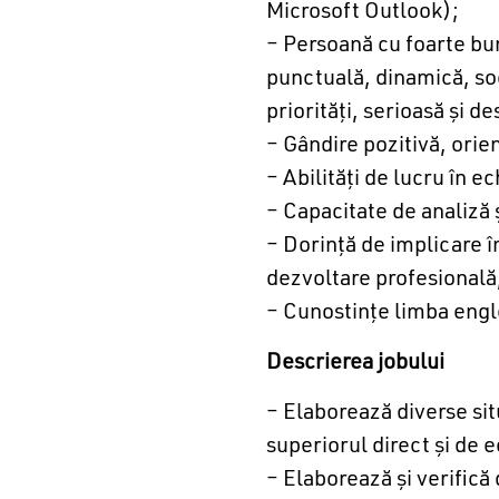
Microsoft Outlook);
– Persoană cu foarte bun
punctuală, dinamică, soc
priorităţi, serioasă şi de
– Gândire pozitivă, orie
– Abilităţi de lucru în e
– Capacitate de analiză ş
– Dorinţă de implicare î
dezvoltare profesională
– Cunostinţe limba engl
Descrierea jobului
– Elaborează diverse situ
superiorul direct şi de e
– Elaborează şi verifică