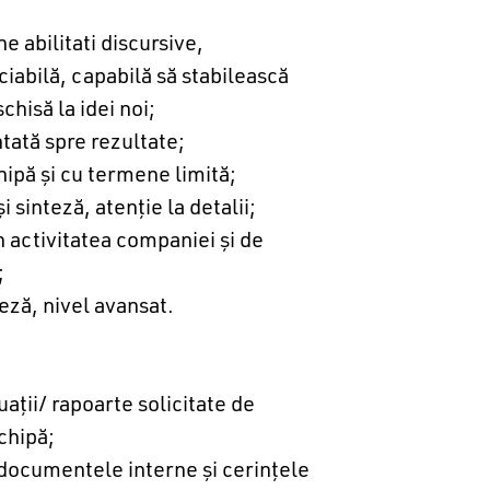
e abilitati discursive,
iabilă, capabilă să stabilească
schisă la idei noi;
ntată spre rezultate;
chipă şi cu termene limită;
i sinteză, atenţie la detalii;
n activitatea companiei şi de
;
eză, nivel avansat.
aţii/ rapoarte solicitate de
chipă;
 documentele interne şi cerinţele