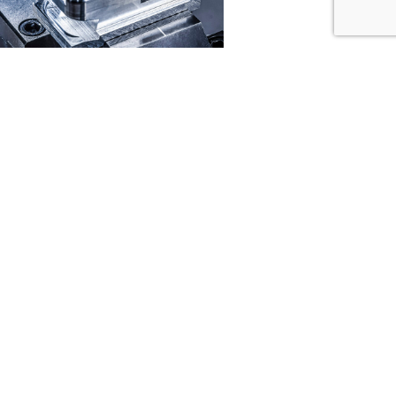
KAPCSOLAT
ECKERLE INDUSTRIE KFT.
Kiskőrös, Dózsa György út 44.
6200