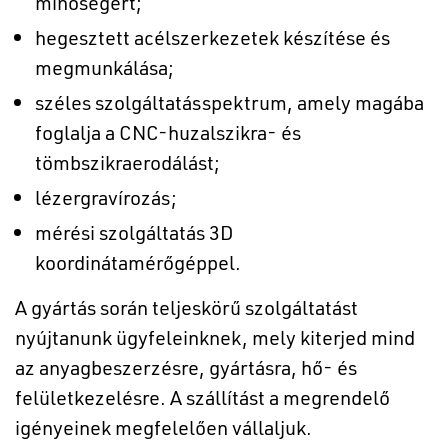
minőségért;
hegesztett acélszerkezetek készítése és
megmunkálása;
széles szolgáltatásspektrum, amely magába
foglalja a CNC-huzalszikra- és
tömbszikraerodálást;
lézergravírozás;
mérési szolgáltatás 3D
koordinátamérőgéppel.
A gyártás során teljeskörű szolgáltatást
nyújtanunk ügyfeleinknek, mely kiterjed mind
az anyagbeszerzésre, gyártásra, hő- és
felületkezelésre. A szállítást a megrendelő
igényeinek megfelelően vállaljuk.