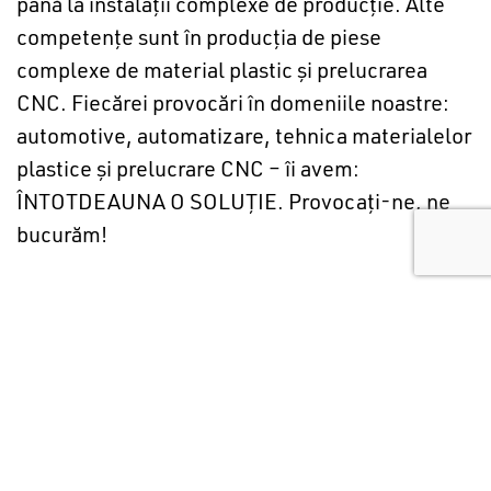
până la instalaţii complexe de producţie. Alte
competenţe sunt în producţia de piese
complexe de material plastic şi prelucrarea
CNC. Fiecărei provocări în domeniile noastre:
automotive, automatizare, tehnica materialelor
plastice şi prelucrare CNC – îi avem:
ÎNTOTDEAUNA O SOLUŢIE. Provocaţi-ne, ne
bucurăm!
LUCREAZĂ CU NOI!
All
Germania
Ungaria
România
Mexic
China
India
Ucraina