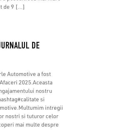
t de 9 […]
JURNALUL DE
le Automotive a fost
e Afaceri 2025.Aceasta
angajamentului nostru
hashtag#calitate si
omotive.Multumim intregii
 nostri si tuturor celor
scoperi mai multe despre