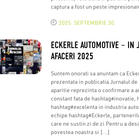
captura a fost un peste impresionan
2025. SEPTEMBRIE 30.
ECKERLE AUTOMOTIVE – IN 
AFACERI 2025
Suntem onorati sa anuntam ca Ecker
prezentata in publicatia Jurnalul d
aparitie reprezinta o confirmare a 
constant fata de hashtag#inovatie, 
hashtag#excelenta in industria aut
echipe hashtag#Eckerle, partenerilor
care ne sustin zi de zi.Pentru a de
povestea noastra si […]