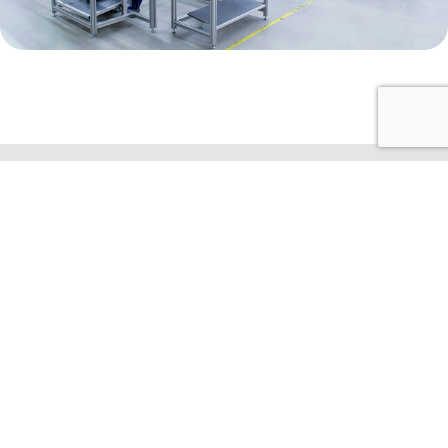
联系我们
ECKERLE (ZHUHAI) CO., LTD.
No. 8, Dingwan 8 Lu, Sanzao Town Jinwan
Zhuhai, Guangdong, P.R. China
519040
+86.756.680.8811