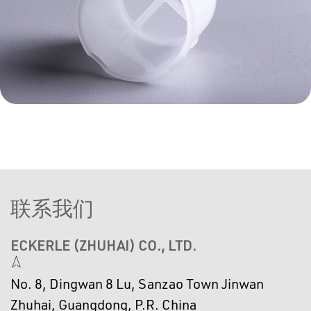
联系我们
ECKERLE (ZHUHAI) CO., LTD.
No. 8, Dingwan 8 Lu, Sanzao Town Jinwan
Zhuhai, Guangdong, P.R. China